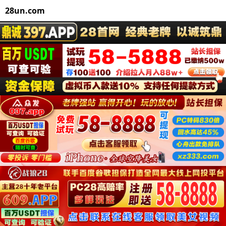
28un.com