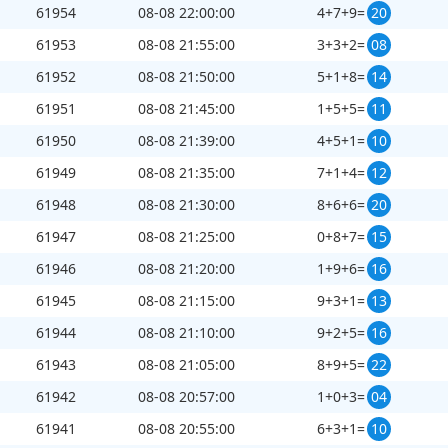
61954
08-08 22:00:00
4+7+9=
20
61953
08-08 21:55:00
3+3+2=
08
61952
08-08 21:50:00
5+1+8=
14
61951
08-08 21:45:00
1+5+5=
11
第
61984
开奖结果
61950
08-08 21:39:00
4+5+1=
10
61949
08-08 21:35:00
7+1+4=
12
61948
08-08 21:30:00
8+6+6=
20
61947
08-08 21:25:00
0+8+7=
15
+
+
=
0
8
5
13
61946
08-08 21:20:00
1+9+6=
16
61945
08-08 21:15:00
9+3+1=
13
61944
08-08 21:10:00
9+2+5=
16
61943
08-08 21:05:00
8+9+5=
22
61942
08-08 20:57:00
1+0+3=
04
61941
08-08 20:55:00
6+3+1=
10
刷新
截止第
61985
期开奖：
122
秒