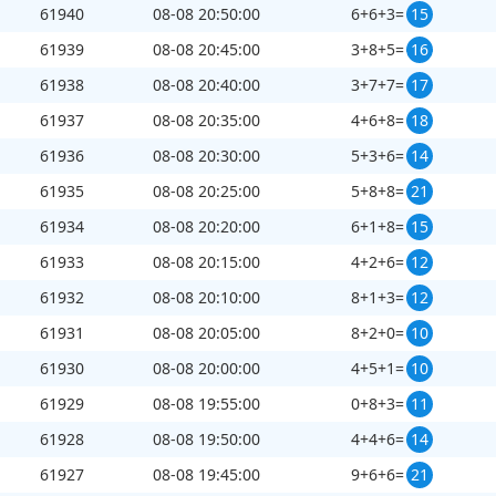
61940
08-08 20:50:00
6+6+3=
15
61939
08-08 20:45:00
3+8+5=
16
61938
08-08 20:40:00
3+7+7=
17
61937
08-08 20:35:00
4+6+8=
18
61936
08-08 20:30:00
5+3+6=
14
61935
08-08 20:25:00
5+8+8=
21
61934
08-08 20:20:00
6+1+8=
15
61933
08-08 20:15:00
4+2+6=
12
61932
08-08 20:10:00
8+1+3=
12
61931
08-08 20:05:00
8+2+0=
10
61930
08-08 20:00:00
4+5+1=
10
61929
08-08 19:55:00
0+8+3=
11
61928
08-08 19:50:00
4+4+6=
14
61927
08-08 19:45:00
9+6+6=
21