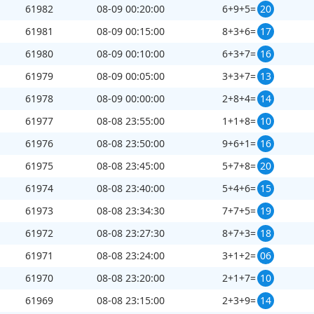
61982
08-09 00:20:00
6+9+5=
20
61981
08-09 00:15:00
8+3+6=
17
61980
08-09 00:10:00
6+3+7=
16
61979
08-09 00:05:00
3+3+7=
13
61978
08-09 00:00:00
2+8+4=
14
61977
08-08 23:55:00
1+1+8=
10
61976
08-08 23:50:00
9+6+1=
16
61975
08-08 23:45:00
5+7+8=
20
61974
08-08 23:40:00
5+4+6=
15
61973
08-08 23:34:30
7+7+5=
19
61972
08-08 23:27:30
8+7+3=
18
61971
08-08 23:24:00
3+1+2=
06
61970
08-08 23:20:00
2+1+7=
10
61969
08-08 23:15:00
2+3+9=
14